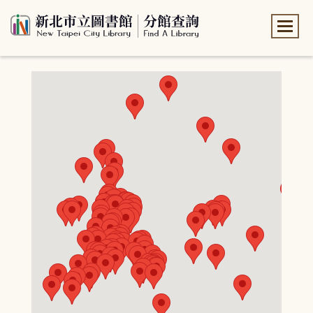
:::
:::