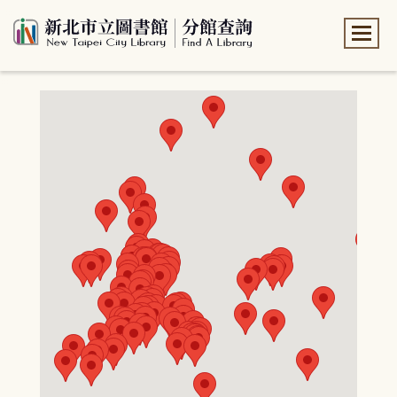
:::
:::