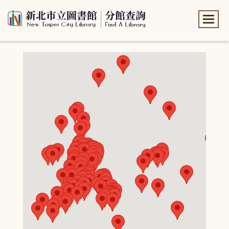
:::
:::