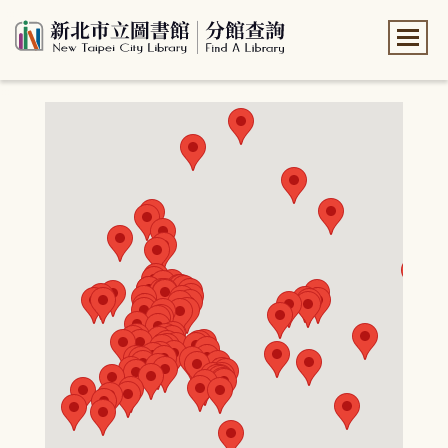
:::
:::