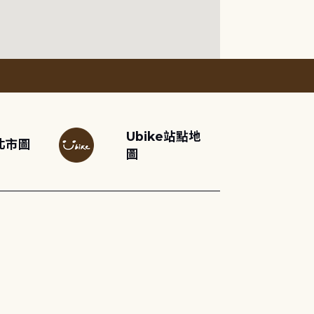
Ubike站點地
北市圖
圖