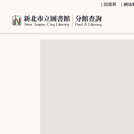
:::
回首頁
網站
:::