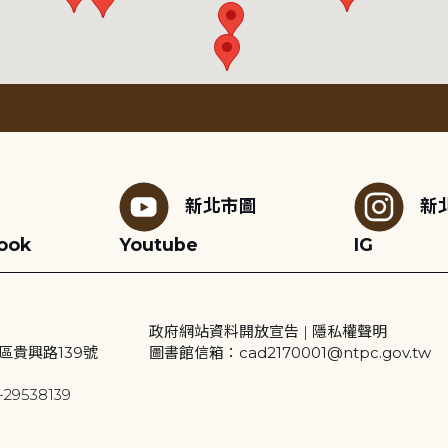
新北市圖
新
ook
Youtube
IG
政府網站資料開放宣告
|
隱私權聲明
區貴興路139號
圖書館信箱：cad2170001@ntpc.gov.tw
29538139