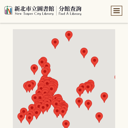
:::
:::