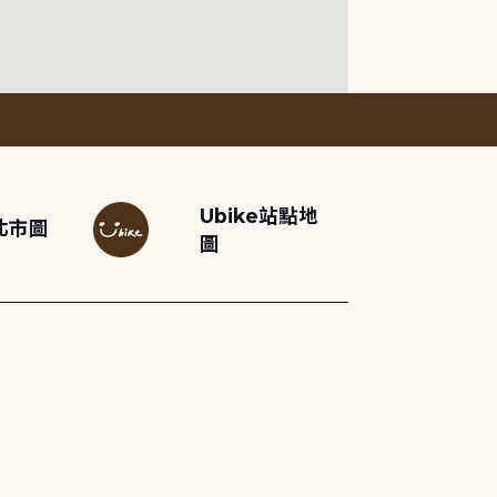
Ubike站點地
北市圖
圖