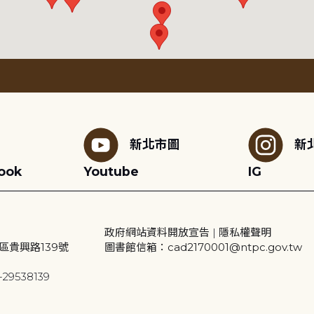
新北市圖
新
ook
Youtube
IG
政府網站資料開放宣告
|
隱私權聲明
區貴興路139號
圖書館信箱：cad2170001@ntpc.gov.tw
29538139