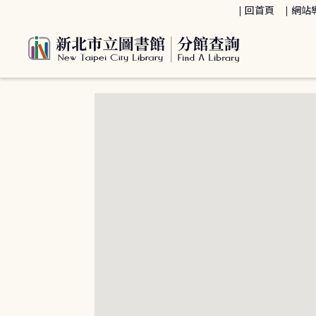
:::
回首頁
網站
:::