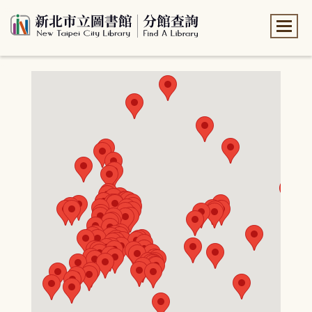
:::
:::