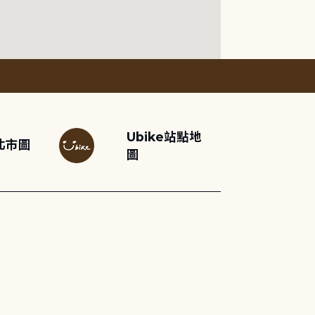
Ubike站點地
北市圖
圖