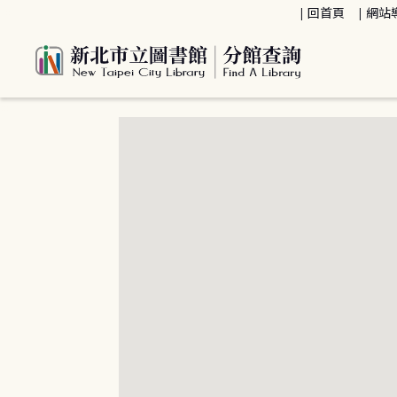
:::
回首頁
網站
:::