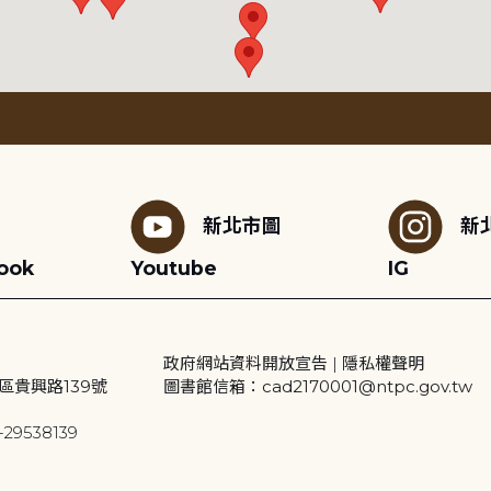
新北市圖
新
ook
Youtube
IG
政府網站資料開放宣告
|
隱私權聲明
區貴興路139號
圖書館信箱：cad2170001@ntpc.gov.tw
29538139