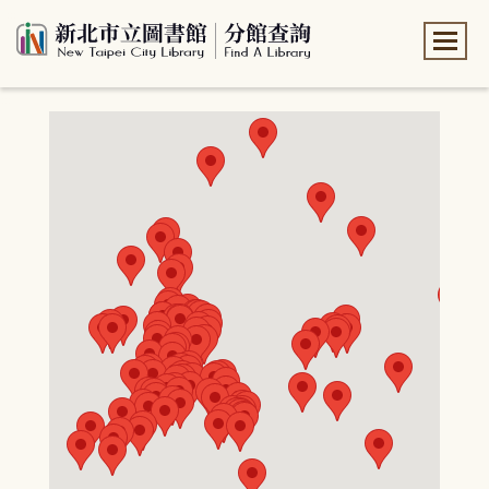
:::
:::