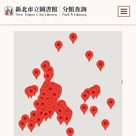
:::
:::