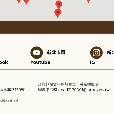
新北市圖
新
ook
Youtube
IG
政府網站資料開放宣告
|
隱私權聲明
區貴興路139號
圖書館信箱：cad2170001@ntpc.gov.tw
29538139