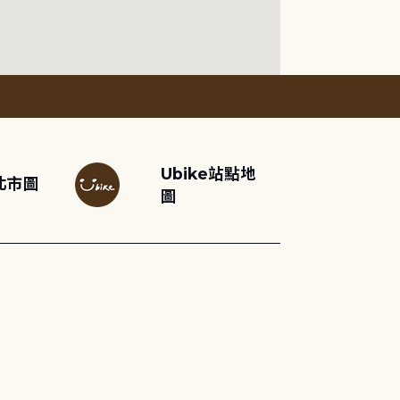
Ubike站點地
北市圖
圖