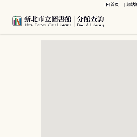
:::
回首頁
網站
:::