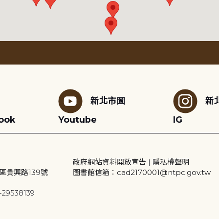
新北市圖
新
ook
Youtube
IG
政府網站資料開放宣告
|
隱私權聲明
區貴興路139號
圖書館信箱：cad2170001@ntpc.gov.tw
29538139