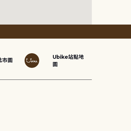
Ubike站點地
北市圖
圖