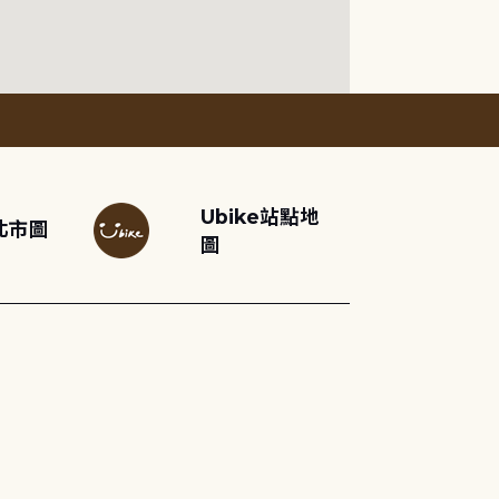
Ubike站點地
北市圖
圖