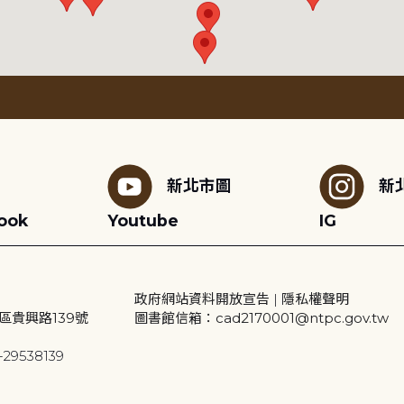
新北市圖
新
ook
Youtube
IG
政府網站資料開放宣告
|
隱私權聲明
區貴興路139號
圖書館信箱：cad2170001@ntpc.gov.tw
29538139