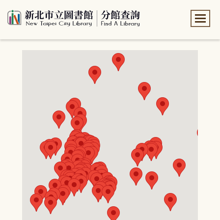
:::
:::