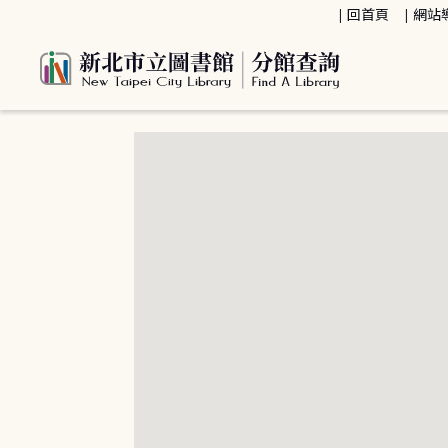
:::
回首頁
網站
:::