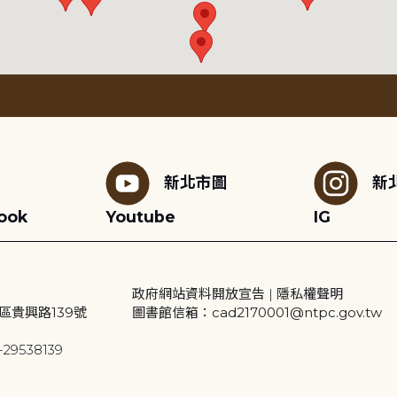
新北市圖
新
ook
Youtube
IG
政府網站資料開放宣告
|
隱私權聲明
區貴興路139號
圖書館信箱：cad2170001@ntpc.gov.tw
29538139