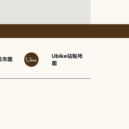
Ubike站點地
北市圖
圖