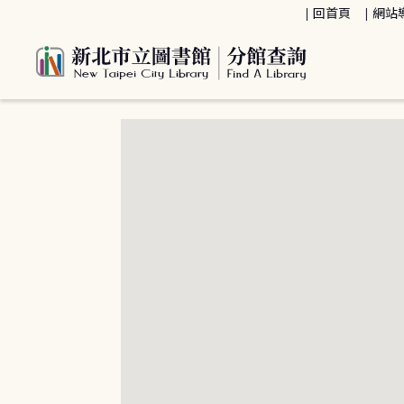
:::
回首頁
網站
:::