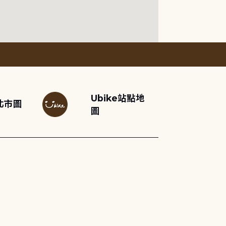
Ubike站點地
北市圖
圖