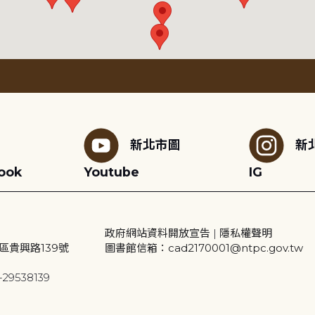
新北市圖
新
ook
Youtube
IG
政府網站資料開放宣告
|
隱私權聲明
區貴興路139號
圖書館信箱：cad2170001@ntpc.gov.tw
29538139