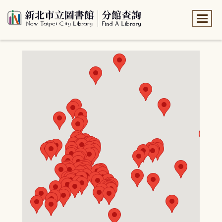
:::
:::