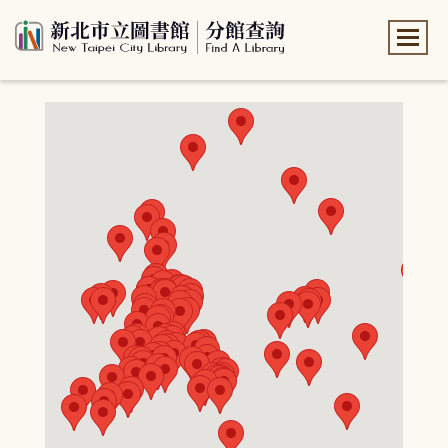
:::
:::