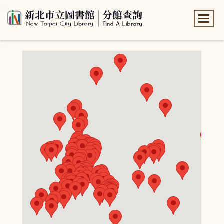
:::
:::