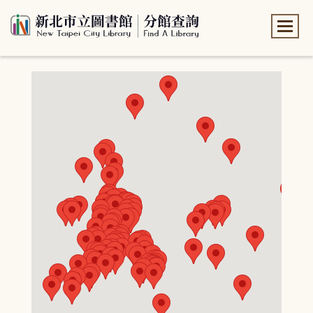
:::
:::