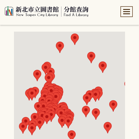
:::
:::