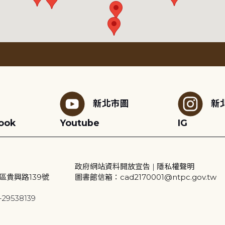
新北市圖
新
ook
Youtube
IG
政府網站資料開放宣告
|
隱私權聲明
區貴興路139號
圖書館信箱：cad2170001@ntpc.gov.tw
29538139