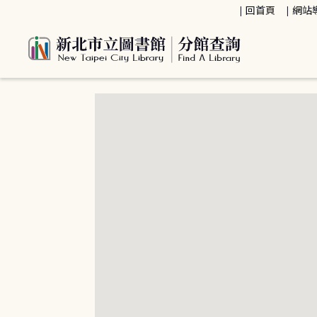
:::
回首頁
網站
:::