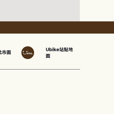
Ubike站點地
北市圖
圖