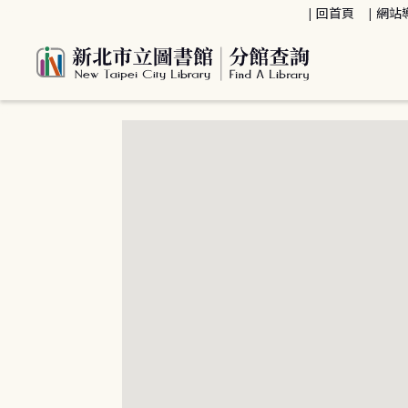
:::
回首頁
網站
:::