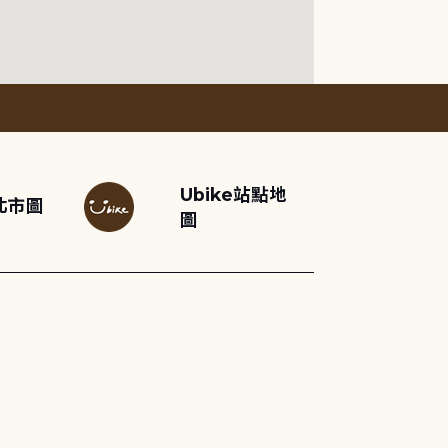
Ubike站點地
北市圖
圖