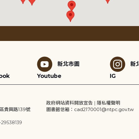
新北市圖
新
ook
Youtube
IG
政府網站資料開放宣告
|
隱私權聲明
區貴興路139號
圖書館信箱：cad2170001@ntpc.gov.tw
29538139