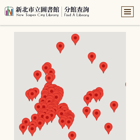
:::
:::