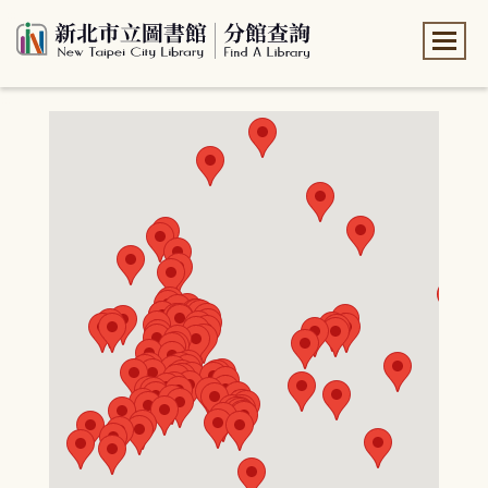
:::
:::