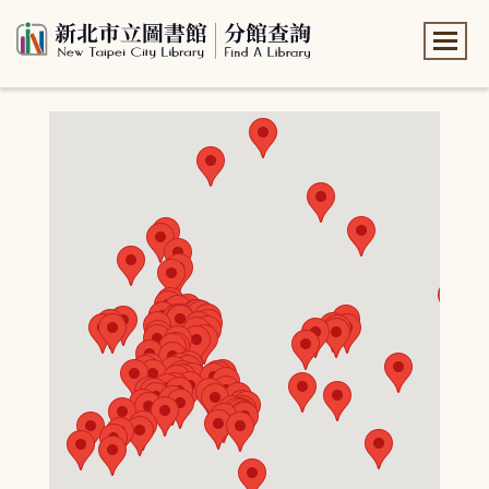
:::
:::