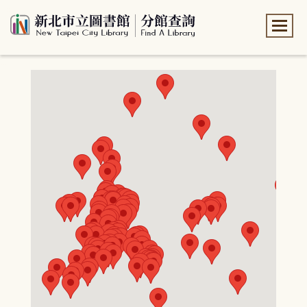
:::
:::