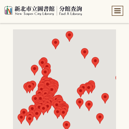
:::
:::