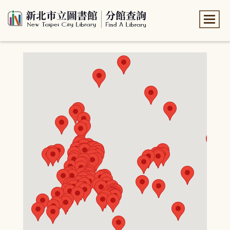
:::
:::