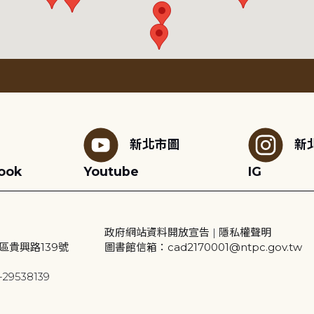
新北市圖
新
ook
Youtube
IG
政府網站資料開放宣告
|
隱私權聲明
區貴興路139號
圖書館信箱：cad2170001@ntpc.gov.tw
29538139