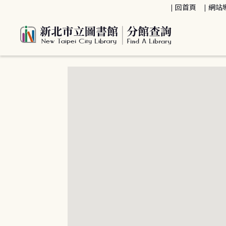
:::
回首頁
網站
:::