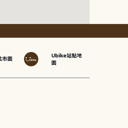
Ubike站點地
北市圖
圖