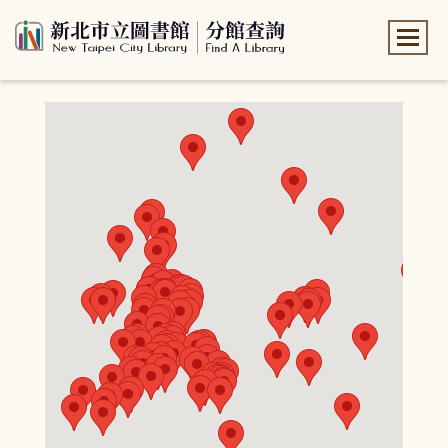
:::
:::