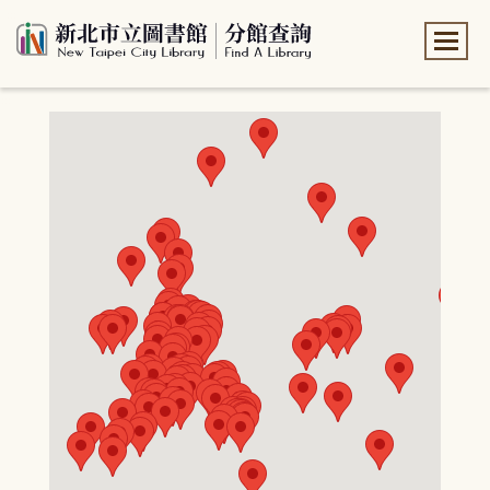
:::
:::