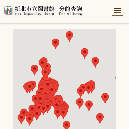
:::
:::