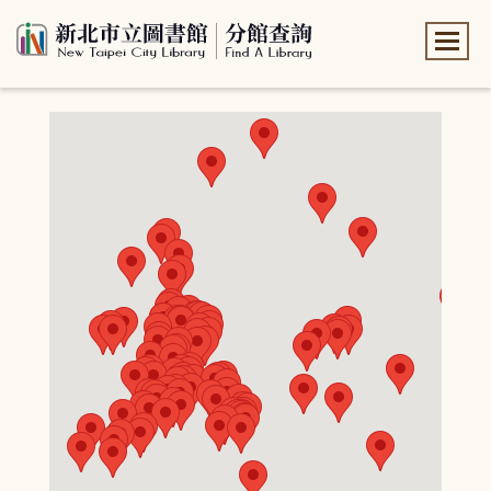
:::
:::