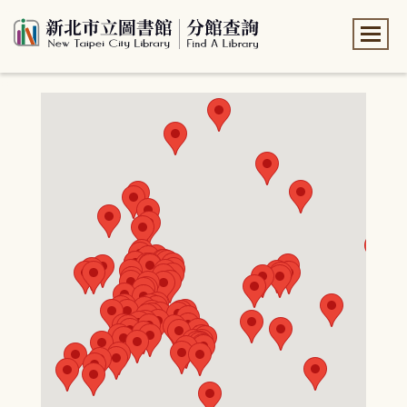
:::
:::