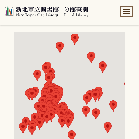
:::
:::