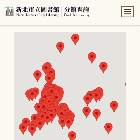
:::
:::