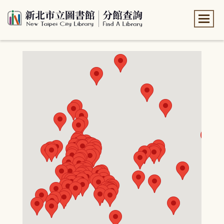
:::
:::