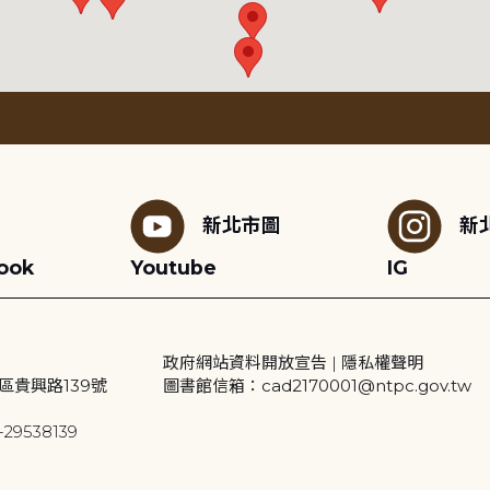
新北市圖
新
ook
Youtube
IG
政府網站資料開放宣告
|
隱私權聲明
區貴興路139號
圖書館信箱：cad2170001@ntpc.gov.tw
29538139