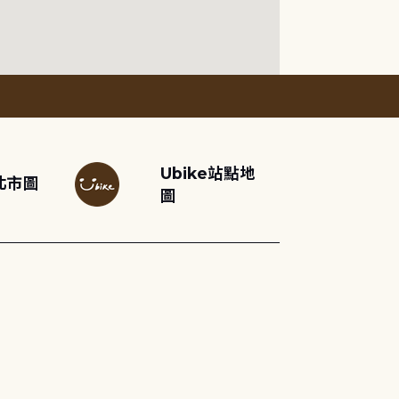
Ubike站點地
北市圖
圖