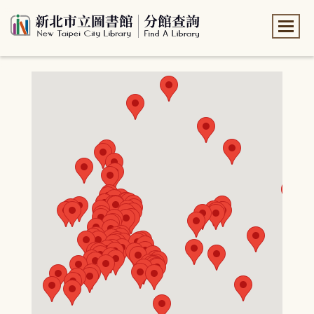
:::
:::