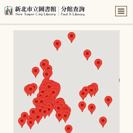
:::
:::