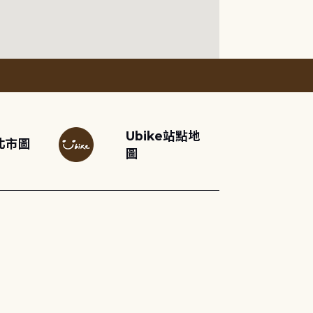
Ubike站點地
北市圖
圖