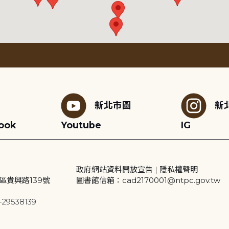
新北市圖
新
ook
Youtube
IG
政府網站資料開放宣告
|
隱私權聲明
區貴興路139號
圖書館信箱：cad2170001@ntpc.gov.tw
29538139