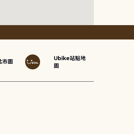
Ubike站點地
北市圖
圖