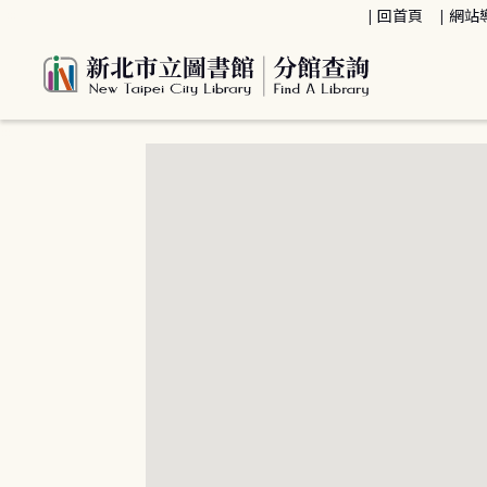
:::
回首頁
網站
:::