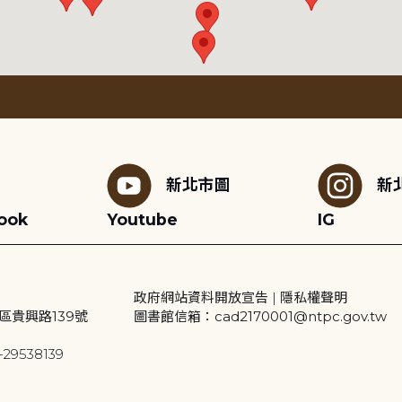
新北市圖
新
ook
Youtube
IG
政府網站資料開放宣告
|
隱私權聲明
區貴興路139號
圖書館信箱：cad2170001@ntpc.gov.tw
29538139