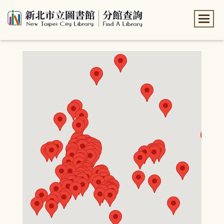
:::
:::