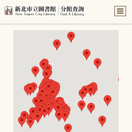
:::
:::