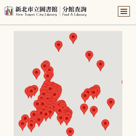
:::
:::