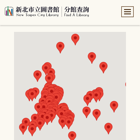
:::
:::