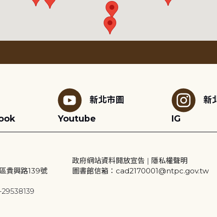
新北市圖
新
ook
Youtube
IG
政府網站資料開放宣告
|
隱私權聲明
區貴興路139號
圖書館信箱：cad2170001@ntpc.gov.tw
29538139