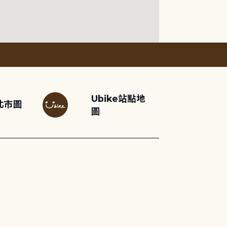
Ubike站點地
北市圖
圖