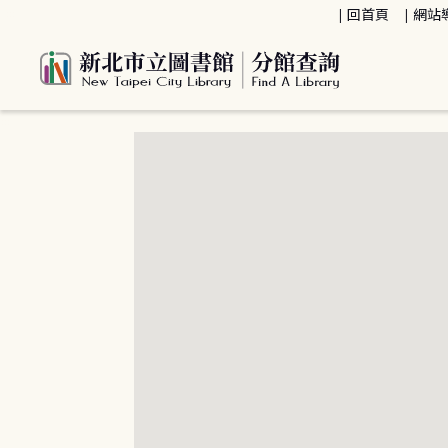
:::
回首頁
網站
:::