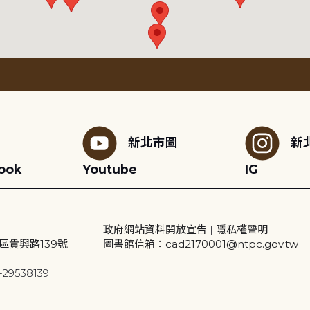
新北市圖
新
ook
Youtube
IG
政府網站資料開放宣告
|
隱私權聲明
區貴興路139號
圖書館信箱：cad2170001@ntpc.gov.tw
29538139