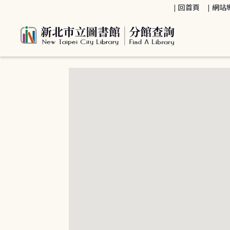
:::
回首頁
網站
:::