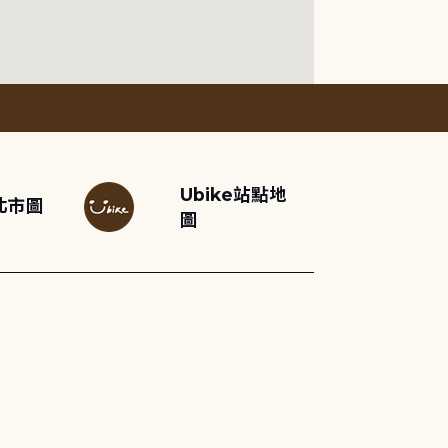
Ubike站點地
北市圖
圖